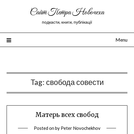
Сайт Петра Новочеха
подкасти, книги, публікації
Menu
Peter Novochekhov
Tag:
свобода совести
Матерь всех свобод
Posted on
by
Peter Novochekhov