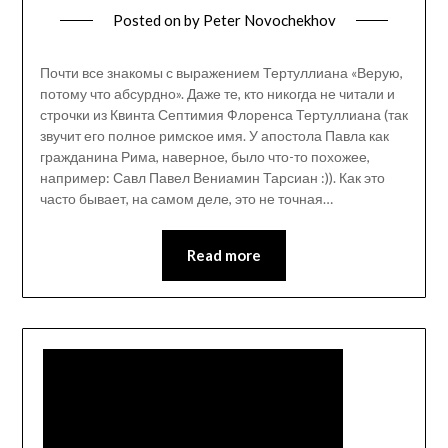
Posted on
by
Peter Novochekhov
Почти все знакомы с выражением Тертуллиана «Верую,
потому что абсурдно». Даже те, кто никогда не читали и
строчки из Квинта Септимия Флоренса Тертуллиана (так
звучит его полное римское имя. У апостола Павла как
гражданина Рима, наверное, было что-то похожее,
например: Савл Павел Вениамин Тарсиан :)). Как это
часто бывает, на самом деле, это не точная…
Read more