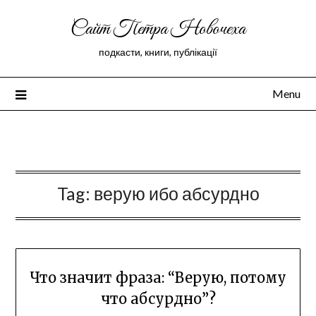
Сайт Петра Новочеха
подкасти, книги, публікації
Menu
Peter Novochekhov
Tag:
верую ибо абсурдно
Что значит фраза: “Верую, потому
что абсурдно”?