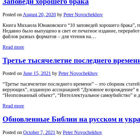
Заповеди хорошего брака
Posted on
August 20, 2020
by
Peter Novochekhov
Книга Михаила Юнаковского “10 заповедей хорошего брака”, па
Недавно было выпущено в свет ее печатное издание, перерабо
файлов разных форматов – для чтения на…
Read more
Третье тысячелетие последнего времен
Posted on
June 15, 2021
by
Peter Novochekhov
“Третье тысячелетие последнего времени” – это сборник стат
верующих”, изданную ассоциацией “Духовное возрождение” в 20
“Неопознанный объект”, “Интеллектуальное самоубийство” и д
Read more
Обновленные Библии на русском и укр
Posted on
October 7, 2021
by
Peter Novochekhov