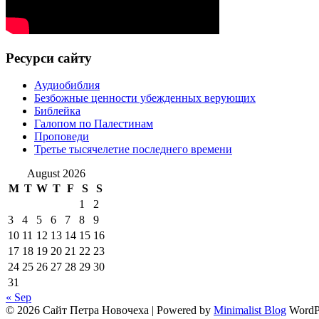
Ресурси сайту
Аудиобиблия
Безбожные ценности убежденных верующих
Библейка
Галопом по Палестинам
Проповеди
Третье тысячелетие последнего времени
August 2026
M
T
W
T
F
S
S
1
2
3
4
5
6
7
8
9
10
11
12
13
14
15
16
17
18
19
20
21
22
23
24
25
26
27
28
29
30
31
« Sep
© 2026 Сайт Петра Новочеха
| Powered by
Minimalist Blog
WordP