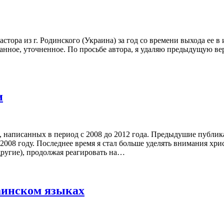
стора из г. Родинского (Украина) за год со времени выхода ее 
танное, уточненное. По просьбе автора, я удаляю предыдущую в
и
ей, написанных в период с 2008 до 2012 года. Предыдушие пуб
08 году. Последнее время я стал больше уделять внимания хрис
ругие), продолжая реагировать на…
аинском языках