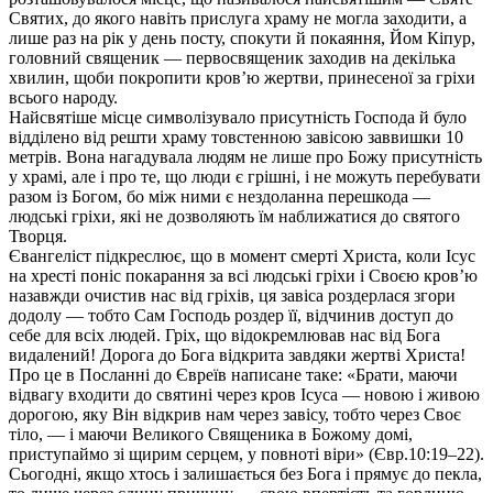
Святих, до якого навіть прислуга храму не могла заходити, а
лише раз на рік у день посту, спокути й покаяння, Йом Кіпур,
головний священик — первосвященик заходив на декілька
хвилин, щоби покропити кров’ю жертви, принесеної за гріхи
всього народу.
Найсвятіше місце символізувало присутність Господа й було
відділено від решти храму товстенною завісою заввишки 10
метрів. Вона нагадувала людям не лише про Божу присутність
у храмі, але і про те, що люди є грішні, і не можуть перебувати
разом із Богом, бо між ними є нездоланна перешкода —
людські гріхи, які не дозволяють їм наближатися до святого
Творця.
Євангеліст підкреслює, що в момент смерті Христа, коли Ісус
на хресті поніс покарання за всі людські гріхи і Своєю кров’ю
назавжди очистив нас від гріхів, ця завіса роздерлася згори
додолу — тобто Сам Господь роздер її, відчинив доступ до
себе для всіх людей. Гріх, що відокремлював нас від Бога
видалений! Дорога до Бога відкрита завдяки жертві Христа!
Про це в Посланні до Євреїв написане таке: «Брати, маючи
відвагу входити до святині через кров Ісуса — новою і живою
дорогою, яку Він відкрив нам через завісу, тобто через Своє
тіло, — і маючи Великого Священика в Божому домі,
приступаймо зі щирим серцем, у повноті віри» (Євр.10:19–22).
Сьогодні, якщо хтось і залишається без Бога і прямує до пекла,