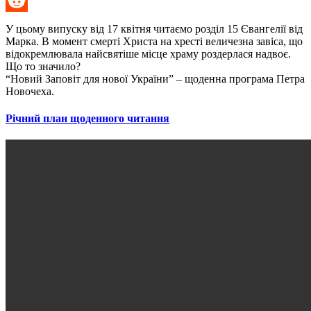
Link
Email
Reddit
У цьому випуску від 17 квітня читаємо розділ 15 Євангелії від
Марка. В момент смерті Христа на хресті величезна завіса, що
відокремлювала найсвятіше місце храму роздерлася надвоє.
Що то значило?
“Новий Заповіт для нової України” – щоденна програма Петра
Новочеха.
Річний план щоденного читання