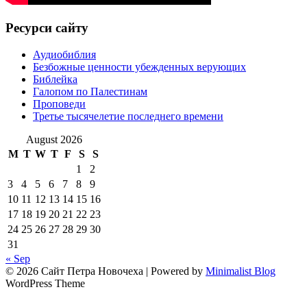
Ресурси сайту
Аудиобиблия
Безбожные ценности убежденных верующих
Библейка
Галопом по Палестинам
Проповеди
Третье тысячелетие последнего времени
August 2026
M
T
W
T
F
S
S
1
2
3
4
5
6
7
8
9
10
11
12
13
14
15
16
17
18
19
20
21
22
23
24
25
26
27
28
29
30
31
« Sep
© 2026 Сайт Петра Новочеха
| Powered by
Minimalist Blog
WordPress Theme