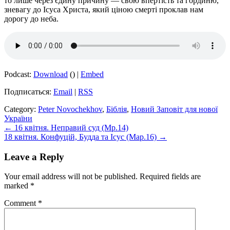
то лише через єдину причину — свою впертість та гординю,
зневагу до Ісуса Христа, який ціною смерті проклав нам
дорогу до неба.
Podcast:
Download
() |
Embed
Подписаться:
Email
|
RSS
Category:
Peter Novochekhov
,
Біблія
,
Новий Заповіт для нової
України
Post
← 16 квітня. Неправий суд (Мр.14)
18 квітня. Конфуцій, Будда та Ісус (Мар.16) →
navigation
Leave a Reply
Your email address will not be published.
Required fields are
marked
*
Comment
*