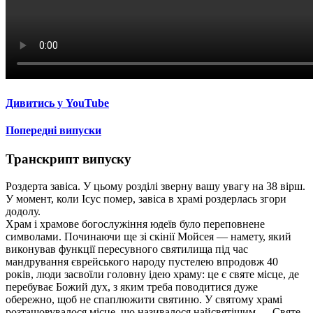
Дивитись у YouTube
Попередні випуски
Транскрипт випуску
Роздерта завіса. У цьому розділі зверну вашу увагу на 38 вірш.
У момент, коли Ісус помер, завіса в храмі роздерлась згори
додолу.
Храм і храмове богослужіння юдеїв було переповнене
символами. Починаючи ще зі скінії Мойсея — намету, який
виконував функції пересувного святилища під час
мандрування єврейського народу пустелею впродовж 40
років, люди засвоїли головну ідею храму: це є святе місце, де
перебуває Божий дух, з яким треба поводитися дуже
обережно, щоб не спаплюжити святиню. У святому храмі
розташовувалося місце, що називалося найсвятішим — Святе